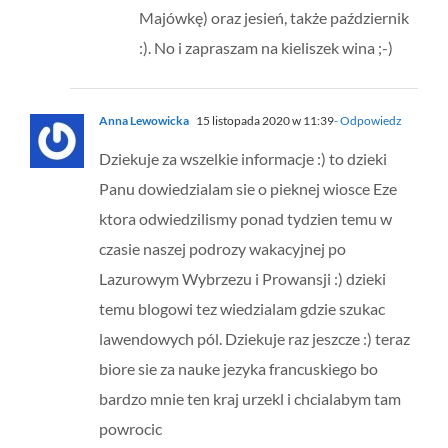
Majówkę) oraz jesień, także październik
:). No i zapraszam na kieliszek wina ;-)
Anna Lewowicka
15 listopada 2020 w 11:39
- Odpowiedz
Dziekuje za wszelkie informacje :) to dzieki
Panu dowiedzialam sie o pieknej wiosce Eze
ktora odwiedzilismy ponad tydzien temu w
czasie naszej podrozy wakacyjnej po
Lazurowym Wybrzezu i Prowansji :) dzieki
temu blogowi tez wiedzialam gdzie szukac
lawendowych pól. Dziekuje raz jeszcze :) teraz
biore sie za nauke jezyka francuskiego bo
bardzo mnie ten kraj urzekl i chcialabym tam
powrocic