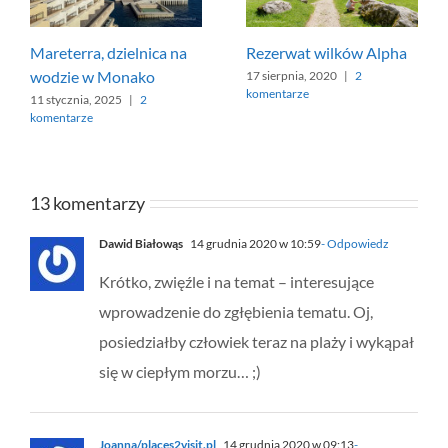
Mareterra, dzielnica na
Rezerwat wilków Alpha
wodzie w Monako
17 sierpnia, 2020
|
2
komentarze
11 stycznia, 2025
|
2
komentarze
13 komentarzy
Dawid Białowąs
14 grudnia 2020 w 10:59
- Odpowiedz
Krótko, zwięźle i na temat – interesujące
wprowadzenie do zgłębienia tematu. Oj,
posiedziałby człowiek teraz na plaży i wykąpał
się w ciepłym morzu… ;)
Joanna/places2visit.pl
14 grudnia 2020 w 09:13
-