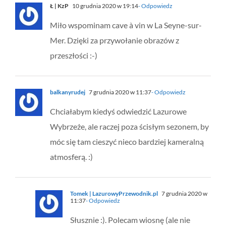
Ł | KzP
10 grudnia 2020 w 19:14
- Odpowiedz
Miło wspominam cave à vin w La Seyne-sur-
Mer. Dzięki za przywołanie obrazów z
przeszłości :-)
balkanyrudej
7 grudnia 2020 w 11:37
- Odpowiedz
Chciałabym kiedyś odwiedzić Lazurowe
Wybrzeże, ale raczej poza ścisłym sezonem, by
móc się tam cieszyć nieco bardziej kameralną
atmosferą. :)
Tomek | LazurowyPrzewodnik.pl
7 grudnia 2020 w
11:37
- Odpowiedz
Słusznie :). Polecam wiosnę (ale nie