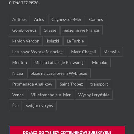
O TYM TEŻ PISZĘ:
Antibes
Arles
Cagnes-sur-Mer
Cannes
Gombrowicz
Grasse
jedzenie we Francji
kanion Verdon
książki
La Turbie
Lazurowe Wybrzeże noclegi
Marc Chagall
Marsylia
Menton
Miasta i atrakcje Prowansji
Monako
Nicea
plaże na Lazurowym Wybrzeżu
Promenada Anglików
Saint-Tropez
transport
Vence
Villefranche-sur-Mer
Wyspy Leryńskie
Èze
święto cytryny
DOŁĄCZ DO TYSIĘCY CZYTELNIKÓW! SUBSKRYBUJ