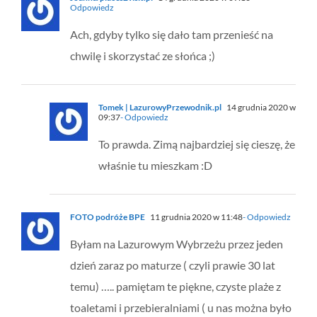
Odpowiedz
Ach, gdyby tylko się dało tam przenieść na
chwilę i skorzystać ze słońca ;)
Tomek | LazurowyPrzewodnik.pl
14 grudnia 2020 w
09:37
- Odpowiedz
To prawda. Zimą najbardziej się cieszę, że
właśnie tu mieszkam :D
FOTO podróże BPE
11 grudnia 2020 w 11:48
- Odpowiedz
Byłam na Lazurowym Wybrzeżu przez jeden
dzień zaraz po maturze ( czyli prawie 30 lat
temu) ….. pamiętam te piękne, czyste plaże z
toaletami i przebieralniami ( u nas można było