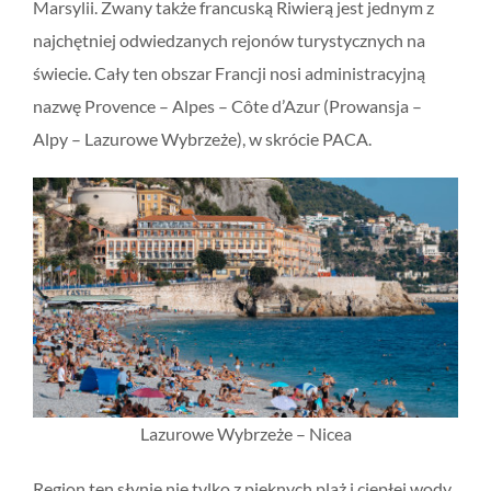
Marsylii. Zwany także francuską Riwierą jest jednym z
najchętniej odwiedzanych rejonów turystycznych na
świecie. Cały ten obszar Francji nosi administracyjną
nazwę Provence – Alpes – Côte d’Azur (Prowansja –
Alpy – Lazurowe Wybrzeże), w skrócie PACA.
Lazurowe Wybrzeże – Nicea
Region ten słynie nie tylko z pięknych plaż i ciepłej wody