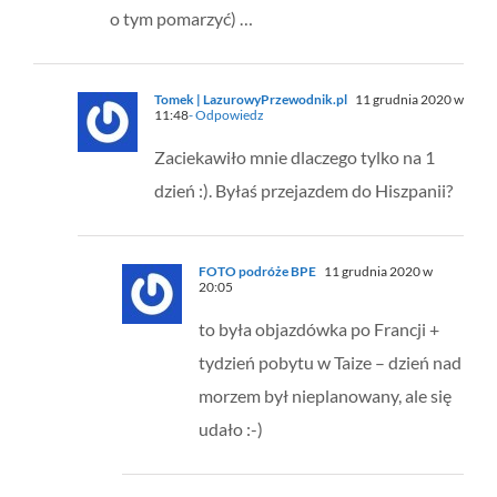
o tym pomarzyć) …
Tomek | LazurowyPrzewodnik.pl
11 grudnia 2020 w
11:48
- Odpowiedz
Zaciekawiło mnie dlaczego tylko na 1
dzień :). Byłaś przejazdem do Hiszpanii?
FOTO podróże BPE
11 grudnia 2020 w
20:05
to była objazdówka po Francji +
tydzień pobytu w Taize – dzień nad
morzem był nieplanowany, ale się
udało :-)