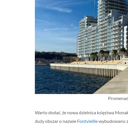
Promenada
Warto dodać, że nowa dzielnica księstwa Monak
duży obszar o nazwie
Fontvieille
wybudowano za p