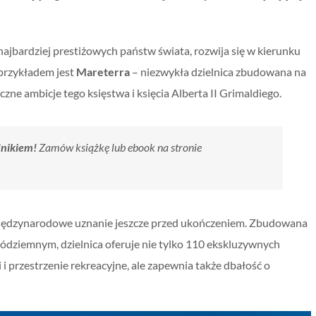
 najbardziej prestiżowych państw świata, rozwija się w kierunku
przykładem jest
Mareterra
– niezwykła dzielnica zbudowana na
zne ambicje tego księstwa i księcia Alberta II Grimaldiego.
dnikiem!
Zamów książkę lub ebook na stronie
 międzynarodowe uznanie jeszcze przed ukończeniem. Zbudowana
ródziemnym, dzielnica oferuje nie tylko 110 ekskluzywnych
i przestrzenie rekreacyjne, ale zapewnia także dbałość o