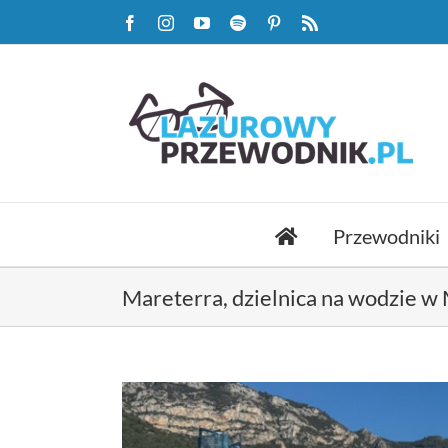
Przejdź
Facebook
Instagram
YouTube
Spotify
Pinterest
Rss
do
zawartości
Przewodniki
Mareterra, dzielnica na wodzie 
Pokaż
większy