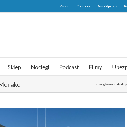
Autor
O stronie
Współpraca
K
Sklep
Noclegi
Podcast
Filmy
Ubezp
w Monako
Strona główna
atrakc