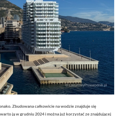
onako. Zbudowana całkowicie na wodzie znajduje się
arto ją w grudniu 2024 i można już korzystać ze znajdującej