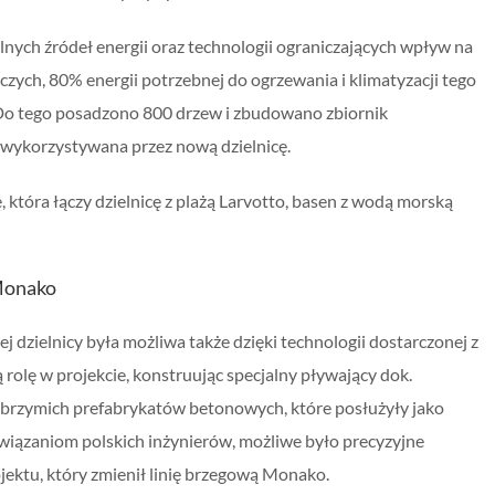
ialnych źródeł energii oraz technologii ograniczających wpływ na
ch, 80% energii potrzebnej do ogrzewania i klimatyzacji tego
 Do tego posadzono 800 drzew i zbudowano zbiornik
 wykorzystywana przez nową dzielnicę.
óra łączy dzielnicę z plażą Larvotto, basen z wodą morską
 Monako
j dzielnicy była możliwa także dzięki technologii dostarczonej z
 rolę w projekcie, konstruując specjalny pływający dok.
olbrzymich prefabrykatów betonowych, które posłużyły jako
wiązaniom polskich inżynierów, możliwe było precyzyjne
ektu, który zmienił linię brzegową Monako.