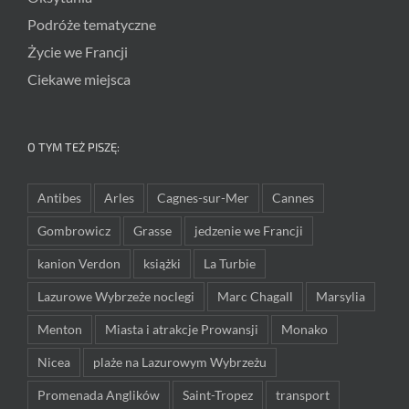
Podróże tematyczne
Życie we Francji
Ciekawe miejsca
O TYM TEŻ PISZĘ:
Antibes
Arles
Cagnes-sur-Mer
Cannes
Gombrowicz
Grasse
jedzenie we Francji
kanion Verdon
książki
La Turbie
Lazurowe Wybrzeże noclegi
Marc Chagall
Marsylia
Menton
Miasta i atrakcje Prowansji
Monako
Nicea
plaże na Lazurowym Wybrzeżu
Promenada Anglików
Saint-Tropez
transport