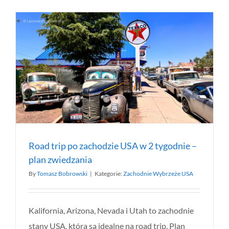
Road trip po zachodzie USA w 2 tygodnie –
plan zwiedzania
By
Tomasz Bobrowski
|
Kategorie:
Zachodnie Wybrzeże USA
Kalifornia, Arizona, Nevada i Utah to zachodnie
stany USA, która są idealne na road trip. Plan