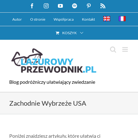
Przejdź
Facebook
Instagram
YouTube
Spotify
Pinterest
Rss
do
Autor
O stronie
Współpraca
Kontakt
zawartości
KOSZYK
Blog podróżniczy ułatwiający zwiedzanie
Zachodnie Wybrzeże USA
Poniżej znajdziesz artykuły, które ułatwią ci