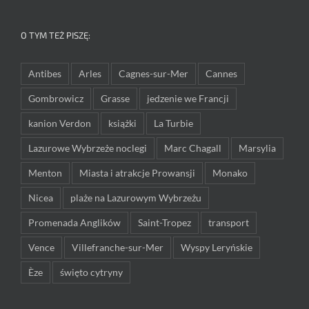
O TYM TEŻ PISZĘ:
Antibes
Arles
Cagnes-sur-Mer
Cannes
Gombrowicz
Grasse
jedzenie we Francji
kanion Verdon
książki
La Turbie
Lazurowe Wybrzeże noclegi
Marc Chagall
Marsylia
Menton
Miasta i atrakcje Prowansji
Monako
Nicea
plaże na Lazurowym Wybrzeżu
Promenada Anglików
Saint-Tropez
transport
Vence
Villefranche-sur-Mer
Wyspy Leryńskie
Èze
święto cytryny