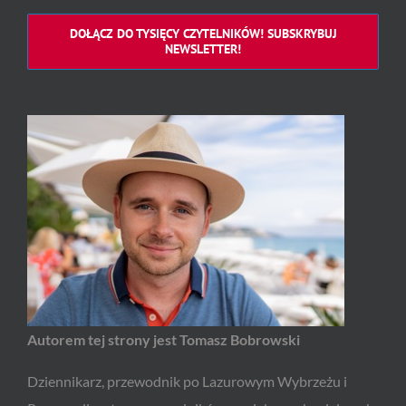
DOŁĄCZ DO TYSIĘCY CZYTELNIKÓW! SUBSKRYBUJ
NEWSLETTER!
Autorem tej strony jest Tomasz Bobrowski
Dziennikarz, przewodnik po Lazurowym Wybrzeżu i