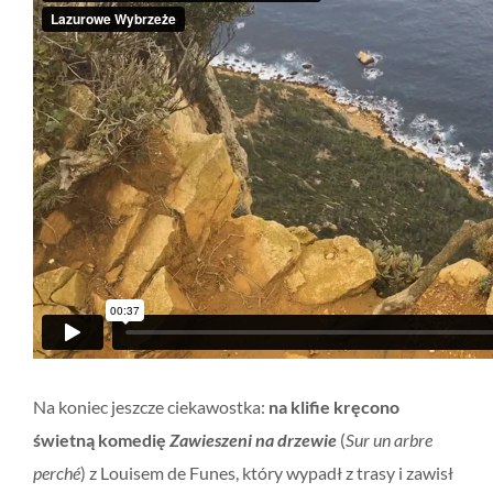
Na koniec jeszcze ciekawostka:
na klifie kręcono
świetną komedię
Zawieszeni na drzewie
(
Sur un arbre
perché
) z Louisem de Funes, który wypadł z trasy i zawisł