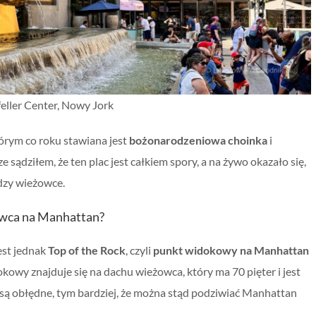
eller Center, Nowy Jork
tórym co roku stawiana jest
bożonarodzeniowa choinka
i
ądziłem, że ten plac jest całkiem spory, a na żywo okazało się,
dzy wieżowce.
żowca na Manhattan?
est jednak
Top of the Rock
, czyli
punkt widokowy na Manhattan
okowy znajduje się na dachu wieżowca, który ma 70 pięter i jest
ą obłędne, tym bardziej, że można stąd podziwiać Manhattan