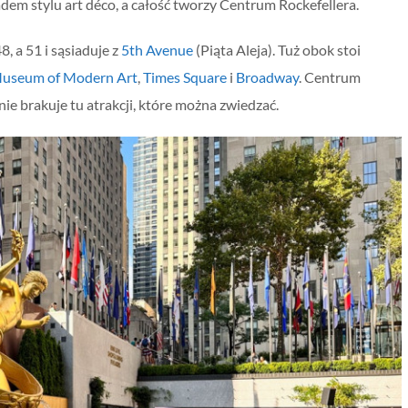
dem stylu art déco, a całość tworzy Centrum Rockefellera.
, a 51 i sąsiaduje z
5th Avenue
(Piąta Aleja). Tuż obok stoi
useum of Modern Art
,
Times Square
i
Broadway
. Centrum
nie brakuje tu atrakcji, które można zwiedzać.