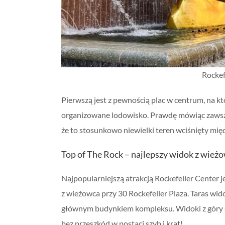
Rockef
Pierwszą jest z pewnością plac w centrum, na k
organizowane lodowisko. Prawdę mówiąc zawsze s
że to stosunkowo niewielki teren wciśnięty mię
Top of The Rock – najlepszy widok z wie
Najpopularniejszą atrakcją Rockefeller Center j
z wieżowca przy 30 Rockefeller Plaza. Taras wid
głównym budynkiem kompleksu. Widoki z góry s
bez przeszkód w postaci szyb i krat!