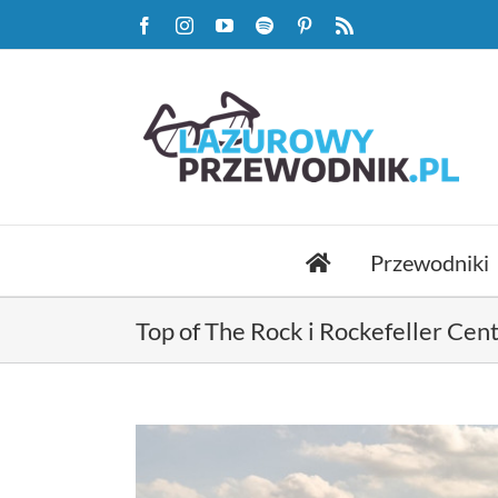
Przejdź
Facebook
Instagram
YouTube
Spotify
Pinterest
Rss
do
zawartości
Przewodniki
Top of The Rock i Rockefeller Cen
Pokaż
większy