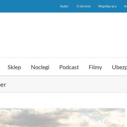
Autor
O stronie
Współpraca
K
Sklep
Noclegi
Podcast
Filmy
Ubezp
ter