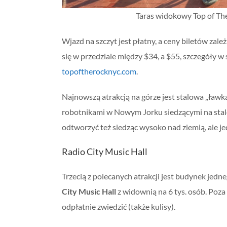
Taras widokowy Top of Th
Wjazd na szczyt jest płatny, a ceny biletów zal
się w przedziale między $34, a $55, szczegóły w
topoftherocknyc.com
.
Najnowszą atrakcją na górze jest stalowa „ławka”
robotnikami w Nowym Jorku siedzącymi na stal
odtworzyć też siedząc wysoko nad ziemią, ale je
Radio City Music Hall
Trzecią z polecanych atrakcji jest budynek jed
City Music Hall
z widownią na 6 tys. osób. Poza 
odpłatnie zwiedzić (także kulisy).