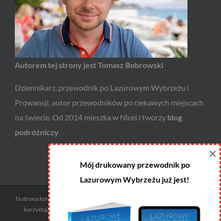
Autorem tej strony jest Tomasz Bobrowski
Dziennikarz, przewodnik po Lazurowym Wybrzeżu i
Prowansji, autor przewodników po ciekawych miejscach
na świecie. Od 2014 mieszka w Nicei i tworzy
blog
podróżniczy
.
×
Mój drukowany przewodnik po
Lazurowym Wybrzeżu już jest!
Ta strona korzysta z ciasteczek i programów afiliacyjnych. Godzisz się na to
korzystając z niej. W każdej chwili możesz zmienić ustawienia swojej
przeglądarki.