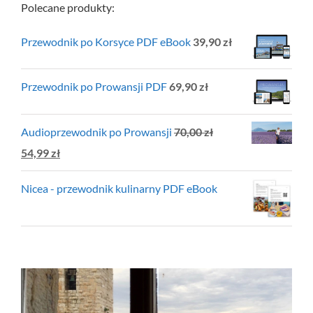
Polecane produkty:
Przewodnik po Korsyce PDF eBook
39,90
zł
Przewodnik po Prowansji PDF
69,90
zł
Audioprzewodnik po Prowansji
70,00
zł
Pierwotna
Aktualna
54,99
zł
cena
cena
Nicea - przewodnik kulinarny PDF eBook
wynosiła:
wynosi:
70,00 zł.
54,99 zł.