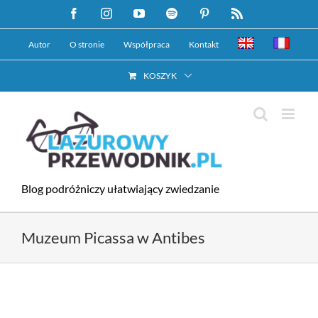
Przejdź
Facebook
Instagram
YouTube
Spotify
Pinterest
Rss
do
Autor
O stronie
Współpraca
Kontakt
zawartości
KOSZYK
Blog podróżniczy ułatwiający zwiedzanie
Muzeum Picassa w Antibes