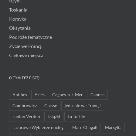
Rzym
Toskania
Korsyka
Oksytania
Podróże tematyczne
Życie we Francji
Ciekawe miejsca
O TYM TEŻ PISZĘ:
Antibes
Arles
Cagnes-sur-Mer
Cannes
Gombrowicz
Grasse
jedzenie we Francji
kanion Verdon
książki
La Turbie
Lazurowe Wybrzeże noclegi
Marc Chagall
Marsylia