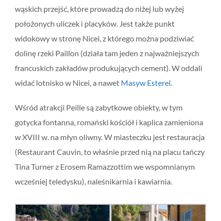
wąskich przejść, które prowadzą do niżej lub wyżej
położonych uliczek i placyków. Jest także punkt
widokowy w stronę Nicei, z którego można podziwiać
dolinę rzeki Paillon (działa tam jeden z najważniejszych
francuskich zakładów produkujących cement). W oddali
widać lotnisko w Nicei, a nawet
Masyw Esterel
.
Wśród atrakcji Peille są zabytkowe obiekty, w tym
gotycka fontanna, romański kościół i kaplica zamieniona
w XVIII w. na młyn oliwny. W miasteczku jest restauracja
(Restaurant Cauvin, to właśnie przed nią na placu tańczy
Tina Turner z Erosem Ramazzottim we wspomnianym
wcześniej teledysku), naleśnikarnia i kawiarnia.