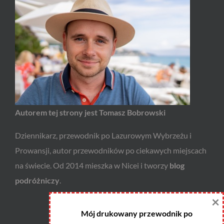
Autorem tej strony jest Tomasz Bobrowski
Dziennikarz, przewodnik po Lazurowym Wybrzeżu i
Prowansji, autor przewodników po ciekawych miejscach
na świecie. Od 2014 mieszka w Nicei i tworzy
blog
podróżniczy
.
×
Mój drukowany przewodnik po