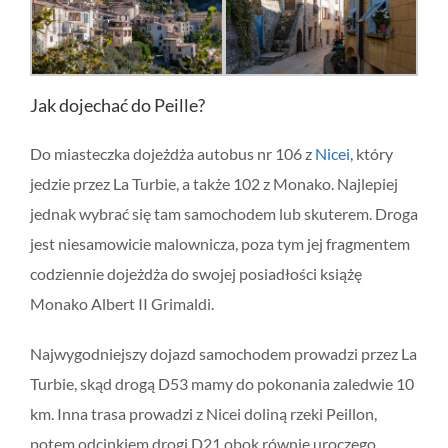
Jak dojechać do Peille?
Do miasteczka dojeżdża autobus nr 106 z
Nicei
, który
jedzie przez La Turbie, a także 102 z Monako. Najlepiej
jednak wybrać się tam samochodem lub skuterem. Droga
jest niesamowicie malownicza, poza tym jej fragmentem
codziennie dojeżdża do swojej posiadłości książę
Monako Albert II Grimaldi.
Najwygodniejszy dojazd samochodem prowadzi przez La
Turbie, skąd drogą D53 mamy do pokonania zaledwie 10
km. Inna trasa prowadzi z Nicei doliną rzeki Peillon,
potem odcinkiem drogi D21 obok równie uroczego