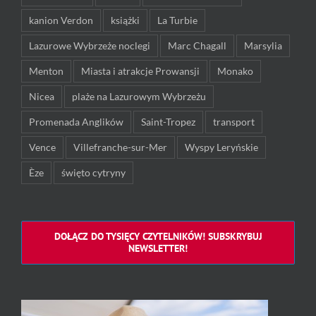
kanion Verdon
książki
La Turbie
Lazurowe Wybrzeże noclegi
Marc Chagall
Marsylia
Menton
Miasta i atrakcje Prowansji
Monako
Nicea
plaże na Lazurowym Wybrzeżu
Promenada Anglików
Saint-Tropez
transport
Vence
Villefranche-sur-Mer
Wyspy Leryńskie
Èze
święto cytryny
DOŁĄCZ DO TYSIĘCY CZYTELNIKÓW! SUBSKRYBUJ
NEWSLETTER!