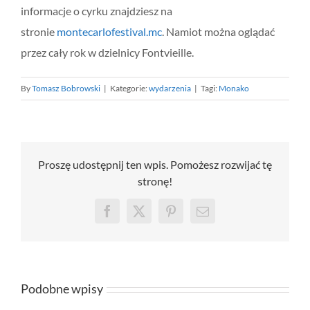
informacje o cyrku znajdziesz na
stronie
montecarlofestival.mc
. Namiot można oglądać
przez cały rok w dzielnicy Fontvieille.
By
Tomasz Bobrowski
|
Kategorie:
wydarzenia
|
Tagi:
Monako
Proszę udostępnij ten wpis. Pomożesz rozwijać tę
stronę!
Facebook
X
Pinterest
Email
Podobne wpisy