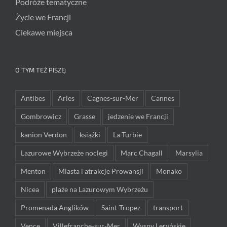
Podróże tematyczne
Życie we Francji
Ciekawe miejsca
O TYM TEŻ PISZĘ:
Antibes
Arles
Cagnes-sur-Mer
Cannes
Gombrowicz
Grasse
jedzenie we Francji
kanion Verdon
książki
La Turbie
Lazurowe Wybrzeże noclegi
Marc Chagall
Marsylia
Menton
Miasta i atrakcje Prowansji
Monako
Nicea
plaże na Lazurowym Wybrzeżu
Promenada Anglików
Saint-Tropez
transport
Vence
Villefranche-sur-Mer
Wyspy Leryńskie