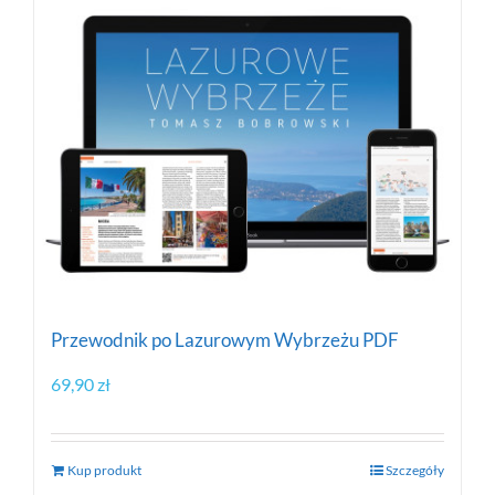
Przewodnik po Lazurowym Wybrzeżu PDF
69,90
zł
Kup produkt
Szczegóły