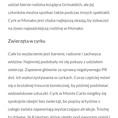
udział bierze rodzina książęca Grimaldich, ale jej
członków można spotkać także podczas innych spektakli.
Cyrk w Monako jest chyba najlepszą okazją, by zobaczyć
na żywo najważniejszą rodzinę w Monako.
Zwierzęta w cyrku
Całe to wydarzenie jest barwne, radosne i zachwyca
widzów. Najmniej podobały mi się pokazy z udziałem
zwierząt. Zapewne głównie za sprawą negatywnego PR
dot. ich wykorzystywania w cyrkach. Coraz częściej mówi
się o brutalnej tresurze koniecznej, by później podziwiać
widowiskowe sztuczki. Cyrk w Monte Carlo mógłby się
spokojnie obejść bez zwierząt, bo popisy artystów z
całego świata zapewniają wystarczające atrakcje. Trochę
to dziwne, że Księstwo, które uległo pod naporem opinii i