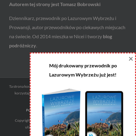
Autorem tej strony jest Tomasz Bobrowski
Dziennikarz, przewodnik po Lazurowym Wybrzeżu i
Prowansji, autor przewodników po ciekawych miejscach
na świecie. Od 2014 mieszka w Nicei i tworzy
blog
podróżniczy
.
×
Mój drukowany przewodnik po
Lazurowym Wybrzeżu już jest!
Ta strona korzysta z ciasteczek i programów afiliacyjnych. Godzisz się na to
korzystając z niej. W każdej chwili możesz zmienić ustawienia swojej
przeglądarki.
Polityka prywatności
|
Regulamin zakupów i zwrotów
Copyright 2014 - 2026 LazurowyPrzewodnik.pl -
Blog podróżniczy
ułatwiający zwiedzanie | Wszystkie prawa zastrzeżone