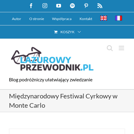
Przejdź
Facebook
Instagram
YouTube
Spotify
Pinterest
Rss
do
Autor
O stronie
Współpraca
Kontakt
zawartości
KOSZYK
Blog podróżniczy ułatwiający zwiedzanie
Międzynarodowy Festiwal Cyrkowy w
Monte Carlo