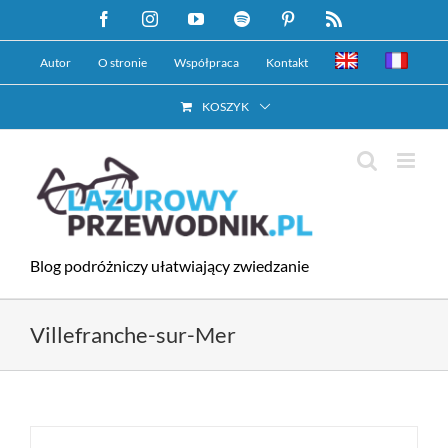
Przejdź
Facebook
Instagram
YouTube
Spotify
Pinterest
Rss
do
Autor
O stronie
Współpraca
Kontakt
zawartości
KOSZYK
Blog podróżniczy ułatwiający zwiedzanie
Villefranche-sur-Mer