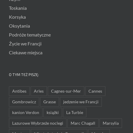
Toskania
Korsyka
Oksytania
Podróże tematyczne
Życie we Francji
Ciekawe miejsca
O TYM TEŻ PISZĘ:
Antibes
Arles
Cagnes-sur-Mer
Cannes
Gombrowicz
Grasse
jedzenie we Francji
kanion Verdon
książki
La Turbie
Lazurowe Wybrzeże noclegi
Marc Chagall
Marsylia