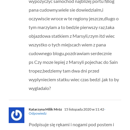
wypozyczyc samochod najblizej portu?Blog
pana cudowny.wiele sie dowiedzialm,i
oczywiscie wroce w te regiony jeszcze,dlugo o
tym marzylam a to bedzie pierwszy raz,taka
objazdowa statkiem z Marsyli,rzym itd wiec
wszystko o tych miejscach wiem z pana
cudownego blogu,pozdrawiam serdecznie
ps Czy moze lepiej z Marsyli pojechac do Sain
tropez,bedziemy tam dwa dni przed
wyplynieciem statku wiec czas bedzi .jak to by
wygladalo?
Katarzyna Milik Mróz
15 listopada 2020 w 11:42
-
Odpowiedz
Podpisuje się rękami i nogami pod postem i