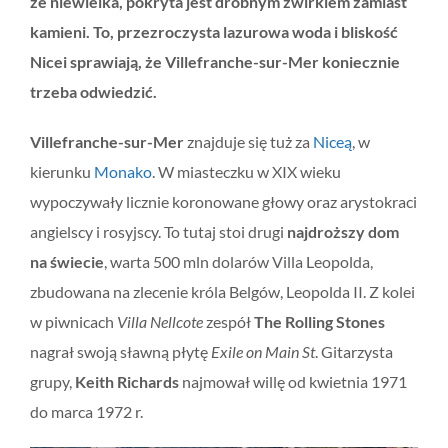
że niewielka, pokryta jest drobnym żwirkiem zamiast
kamieni. To, przezroczysta lazurowa woda i bliskość
Nicei sprawiają, że Villefranche-sur-Mer koniecznie
trzeba odwiedzić.
Villefranche-sur-Mer
znajduje się tuż za
Niceą
, w
kierunku
Monako
. W miasteczku w XIX wieku
wypoczywały licznie koronowane głowy oraz arystokraci
angielscy i rosyjscy. To tutaj stoi drugi
najdroższy dom
na świecie
, warta 500 mln dolarów Villa Leopolda,
zbudowana na zlecenie króla Belgów, Leopolda II. Z kolei
w piwnicach
Villa Nellcote
zespół
The Rolling Stones
nagrał swoją sławną płytę
Exile on Main St
. Gitarzysta
grupy,
Keith Richards
najmował willę od kwietnia 1971
do marca 1972 r.