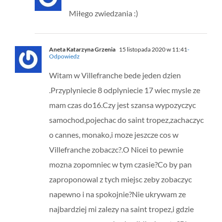
Miłego zwiedzania :)
Aneta Katarzyna Grzenia
15 listopada 2020 w 11:41
-
Odpowiedz
Witam w Villefranche bede jeden dzien
.Przyplyniecie 8 odplyniecie 17 wiec mysle ze
mam czas do16.Czy jest szansa wypozyczyc
samochod,pojechac do saint tropez,zachaczyc
o cannes, monako,i moze jeszcze cos w
Villefranche zobaczc?.O Nicei to pewnie
mozna zopomniec w tym czasie?Co by pan
zaproponowal z tych miejsc zeby zobaczyc
napewno i na spokojnie?Nie ukrywam ze
najbardziej mi zalezy na saint tropez,i gdzie