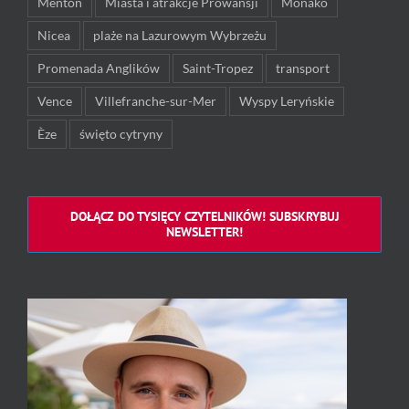
Menton
Miasta i atrakcje Prowansji
Monako
Nicea
plaże na Lazurowym Wybrzeżu
Promenada Anglików
Saint-Tropez
transport
Vence
Villefranche-sur-Mer
Wyspy Leryńskie
Èze
święto cytryny
DOŁĄCZ DO TYSIĘCY CZYTELNIKÓW! SUBSKRYBUJ
NEWSLETTER!