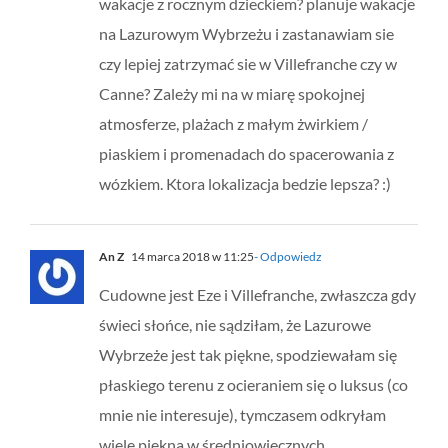
wakacje z rocznym dzieckiem? planuje wakacje
na Lazurowym Wybrzeżu i zastanawiam sie
czy lepiej zatrzymać sie w Villefranche czy w
Canne? Zależy mi na w miarę spokojnej
atmosferze, plażach z małym żwirkiem /
piaskiem i promenadach do spacerowania z
wózkiem. Ktora lokalizacja bedzie lepsza? :)
An Z
14 marca 2018 w 11:25
- Odpowiedz
Cudowne jest Eze i Villefranche, zwłaszcza gdy
świeci słońce, nie sądziłam, że Lazurowe
Wybrzeże jest tak piękne, spodziewałam się
płaskiego terenu z ocieraniem się o luksus (co
mnie nie interesuje), tymczasem odkryłam
wiele piękna w średniowiecznych