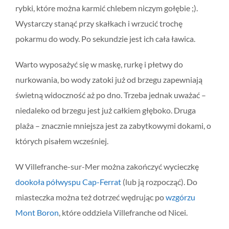
rybki, które można karmić chlebem niczym gołębie ;).
Wystarczy stanąć przy skałkach i wrzucić trochę
pokarmu do wody. Po sekundzie jest ich cała ławica.
Warto wyposażyć się w maskę, rurkę i płetwy do
nurkowania, bo wody zatoki już od brzegu zapewniają
świetną widoczność aż po dno. Trzeba jednak uważać –
niedaleko od brzegu jest już całkiem głęboko. Druga
plaża – znacznie mniejsza jest za zabytkowymi dokami, o
których pisałem wcześniej.
W Villefranche-sur-Mer można zakończyć wycieczkę
dookoła półwyspu Cap-Ferrat
(lub ją rozpocząć). Do
miasteczka można też dotrzeć wędrując po
wzgórzu
Mont Boron
, które oddziela Villefranche od Nicei.