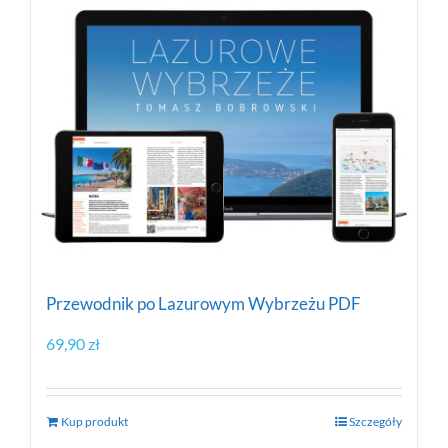
Przewodnik po Lazurowym Wybrzeżu PDF
69,90
zł
Kup produkt
Szczegóły