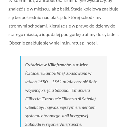
tylko 6 minut, a autobus ok. 15 min. Tyle wystarczy, by
znaleźć się w miejscu, jak z bajki. Stacja kolejowa znajduje
się bezpośrednio nad plażą, do której schodzimy
stromymi schodami. Kierując się w prawo dojdziemy do
starego miasta, a idąc dalej pod górkę trafimy do cytadeli.
Obecnie znajduje się w niej m.in. ratusz i hotel.
Cytadela w Villefranche-sur-Mer
(Citadelle Saint-Elme), zbudowana w
latach 1550 – 1561 miała chronić flotę
wojenną księcia Sabaudii Emanuela
Filiberta (
Emanuele Filiberto di Saboia
).
Obiekt był najważniejszym elementem
systemu obronnego linii brzegowej
Sabaudii w rejonie Villefranche.