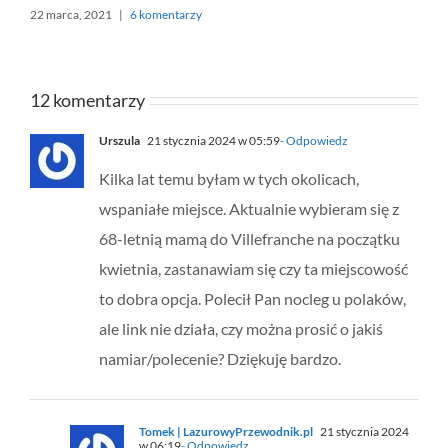
22 marca, 2021
|
6 komentarzy
12 komentarzy
Urszula
21 stycznia 2024 w 05:59
- Odpowiedz
Kilka lat temu byłam w tych okolicach,
wspaniałe miejsce. Aktualnie wybieram się z
68-letnią mamą do Villefranche na początku
kwietnia, zastanawiam się czy ta miejscowość
to dobra opcja. Polecił Pan nocleg u polaków,
ale link nie działa, czy można prosić o jakiś
namiar/polecenie? Dziękuję bardzo.
Tomek | LazurowyPrzewodnik.pl
21 stycznia 2024
w 06:19
- Odpowiedz