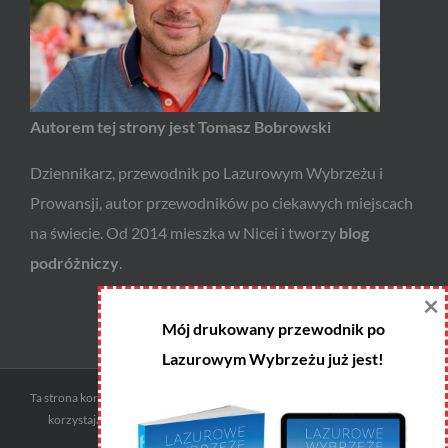
Autorem tej strony jest Tomasz Bobrowski
Dziennikarz, przewodnik po Lazurowym Wybrzeżu i
Prowansji, autor przewodników po ciekawych miejscach
na świecie. Od 2014 mieszka w Nicei i tworzy
blog
podróżniczy
.
×
Mój drukowany przewodnik po
Lazurowym Wybrzeżu już jest!
Ta strona korzysta z ciasteczek i programów afiliacyjnych. Godzisz się na to
korzystając z niej. W każdej chwili możesz zmienić ustawienia swojej
przeglądarki.