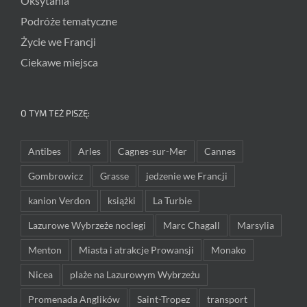
Oksytania
Podróże tematyczne
Życie we Francji
Ciekawe miejsca
O TYM TEŻ PISZĘ:
Antibes
Arles
Cagnes-sur-Mer
Cannes
Gombrowicz
Grasse
jedzenie we Francji
kanion Verdon
książki
La Turbie
Lazurowe Wybrzeże noclegi
Marc Chagall
Marsylia
Menton
Miasta i atrakcje Prowansji
Monako
Nicea
plaże na Lazurowym Wybrzeżu
Promenada Anglików
Saint-Tropez
transport