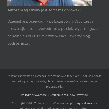
Autorem tej strony jest Tomasz Bobrowski
Dziennikarz, przewodnik po Lazurowym Wybrzeżu i
Prowansji, autor przewodników po ciekawych miejscach
na świecie. Od 2014 mieszka w Nicei i tworzy
blog
podróżniczy
.
Ta strona korzysta z ciasteczek i programów afiliacyjnych. Godzisz się na to
korzystając z niej. W każdej chwili możesz zmienić ustawienia swojej
przeglądarki.
Polityka prywatności
|
Regulamin zakupów i zwrotów
Copyright 2014 - 2026 LazurowyPrzewodnik.pl -
Blog podróżniczy
ułatwiający zwiedzanie | Wszystkie prawa zastrzeżone