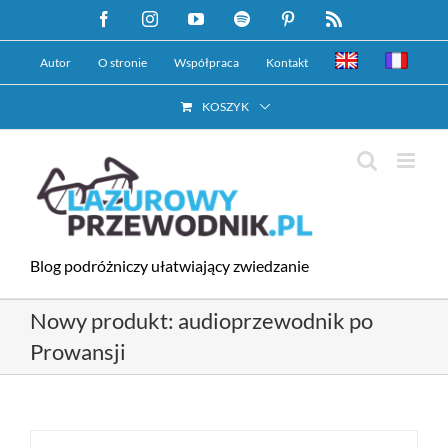
Przejdź
Facebook
Instagram
YouTube
Spotify
Pinterest
Rss
do
Autor
O stronie
Współpraca
Kontakt
zawartości
KOSZYK
Blog podróżniczy ułatwiający zwiedzanie
Nowy produkt: audioprzewodnik po
Prowansji