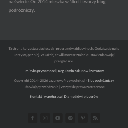
na świecie. Od 2014 mieszka w Nicei i tworzy
blog
podróżniczy
.
Ta strona korzysta z ciasteczek i programów afiliacyjnych. Godzisz się na to
korzystając z niej. W każdej chwili możesz zmienić ustawienia swojej
przeglądarki.
Polityka prywatności
|
Regulamin zakupów i zwrotów
Copyright 2014 - 2026 LazurowyPrzewodnik.pl -
Blog podróżniczy
ułatwiający zwiedzanie | Wszystkie prawa zastrzeżone
Kontakt i współpraca
|
Dla mediów i blogerów
Facebook
Instagram
YouTube
Spotify
Pinterest
Rss