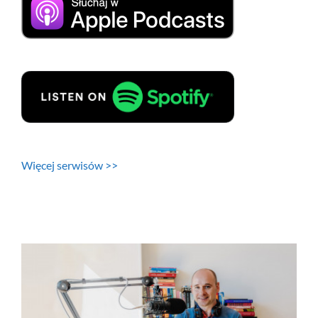
Więcej serwisów >>
Pokaż
większy
obrazek