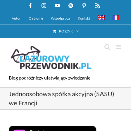
Przejdź
Facebook
Instagram
YouTube
Spotify
Pinterest
Rss
do
Autor
O stronie
Współpraca
Kontakt
zawartości
KOSZYK
Blog podróżniczy ułatwiający zwiedzanie
Jednoosobowa spółka akcyjna (SASU)
we Francji