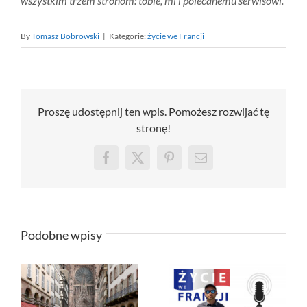
wszystkim trzem stronom: tobie, mi i polecanemu serwisowi.
By
Tomasz Bobrowski
|
Kategorie:
życie we Francji
Proszę udostępnij ten wpis. Pomożesz rozwijać tę
stronę!
Facebook
X
Pinterest
Email
Podobne wpisy