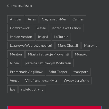
O TYM TEŻ PISZĘ:
Antibes
Arles
Cagnes-sur-Mer
Cannes
Gombrowicz
Grasse
jedzenie we Francji
kanion Verdon
książki
La Turbie
Lazurowe Wybrzeże noclegi
Marc Chagall
Marsylia
Menton
Miasta i atrakcje Prowansji
Monako
Nicea
plaże na Lazurowym Wybrzeżu
Promenada Anglików
Saint-Tropez
transport
Vence
Villefranche-sur-Mer
Wyspy Leryńskie
Èze
święto cytryny